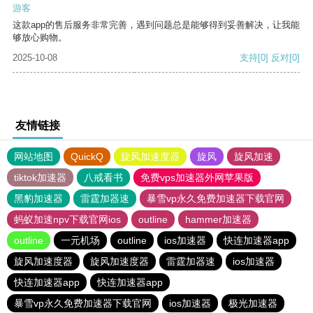
游客
这款app的售后服务非常完善，遇到问题总是能够得到妥善解决，让我能
够放心购物。
2025-10-08
支持
[0]
反对
[0]
友情链接
网站地图
QuickQ
旋风加速度器
旋风
旋风加速
tiktok加速器
八戒看书
免费vps加速器外网苹果版
黑豹加速器
雷霆加器速
暴雪vp永久免费加速器下载官网
蚂蚁加速npv下载官网ios
outline
hammer加速器
outline
一元机场
outline
ios加速器
快连加速器app
旋风加速度器
旋风加速度器
雷霆加器速
ios加速器
快连加速器app
快连加速器app
暴雪vp永久免费加速器下载官网
ios加速器
极光加速器