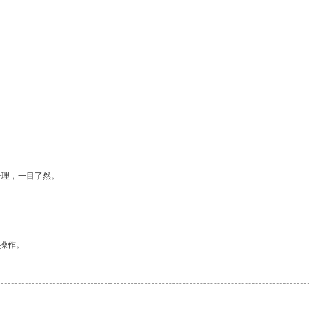
。
合理，一目了然。
悉操作。