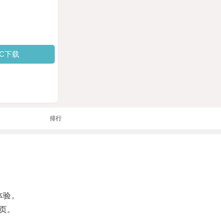
PC下载
排行
体验。
页。