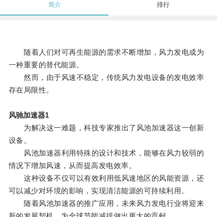
简介
排行
随着人们对可再生能源的需求不断增加，风力发电成为
一种重要的替代能源。
然而，由于风速不稳定，传统风力发电设备的发电效率
存在局限性。
风驰加速器1
为解决这一难题，科技专家推出了风池加速器这一创新
设备。
风池加速器利用特殊的设计和技术，能够在风力较弱的
情况下增加风速，从而提高发电效率。
这种设备不仅可以有效利用低风速地区的风能资源，还
可以减少对环境的影响，实现清洁能源的可持续利用。
随着风池加速器的推广应用，未来风力发电行业将迎来
新的发展契机，为全球节能减排做出更大的贡献。