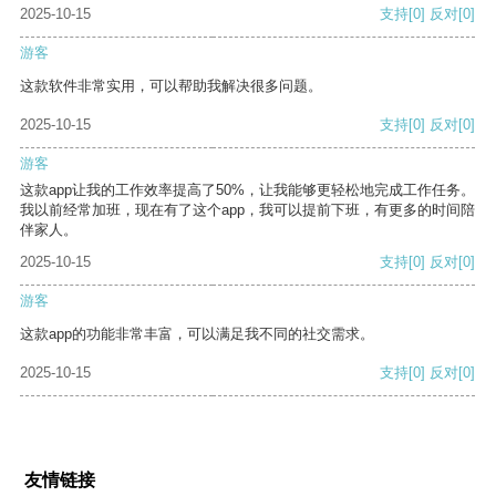
2025-10-15
支持
[0]
反对
[0]
游客
这款软件非常实用，可以帮助我解决很多问题。
2025-10-15
支持
[0]
反对
[0]
游客
这款app让我的工作效率提高了50%，让我能够更轻松地完成工作任务。
我以前经常加班，现在有了这个app，我可以提前下班，有更多的时间陪
伴家人。
2025-10-15
支持
[0]
反对
[0]
游客
这款app的功能非常丰富，可以满足我不同的社交需求。
2025-10-15
支持
[0]
反对
[0]
友情链接