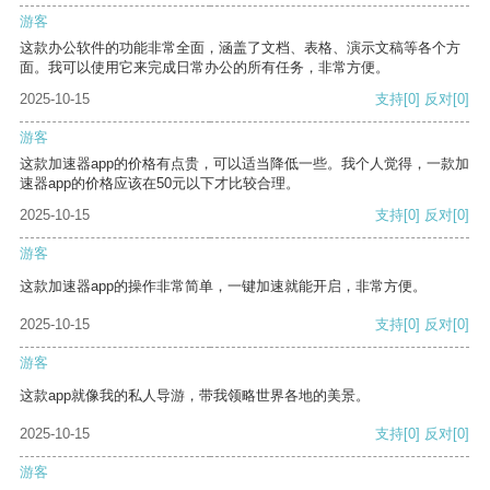
游客
这款办公软件的功能非常全面，涵盖了文档、表格、演示文稿等各个方
面。我可以使用它来完成日常办公的所有任务，非常方便。
2025-10-15
支持
[0]
反对
[0]
游客
这款加速器app的价格有点贵，可以适当降低一些。我个人觉得，一款加
速器app的价格应该在50元以下才比较合理。
2025-10-15
支持
[0]
反对
[0]
游客
这款加速器app的操作非常简单，一键加速就能开启，非常方便。
2025-10-15
支持
[0]
反对
[0]
游客
这款app就像我的私人导游，带我领略世界各地的美景。
2025-10-15
支持
[0]
反对
[0]
游客