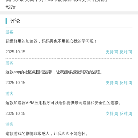
#37#
评论
游客
超级好用的加速器，妈妈再也不用担心我的学习啦！
2025-10-15
支持
[0]
反对
[0]
游客
这款app的社区氛围很温馨，让我能够感受到家的温暖。
2025-10-15
支持
[0]
反对
[0]
游客
这款加速器VPM应用程序可以给你提供最高速度和安全性的连接。
2025-10-15
支持
[0]
反对
[0]
游客
这款游戏的剧情非常感人，让我久久不能忘怀。