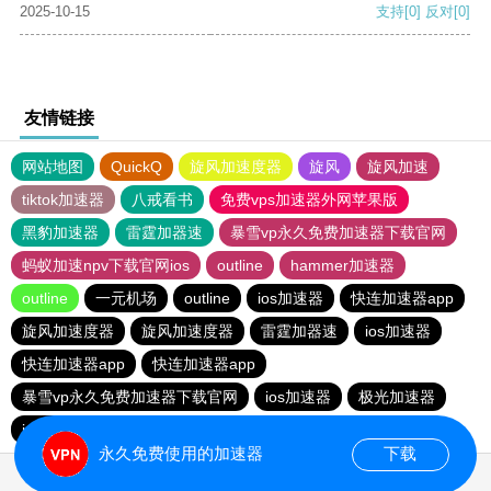
2025-10-15
支持
[0]
反对
[0]
友情链接
网站地图
QuickQ
旋风加速度器
旋风
旋风加速
tiktok加速器
八戒看书
免费vps加速器外网苹果版
黑豹加速器
雷霆加器速
暴雪vp永久免费加速器下载官网
蚂蚁加速npv下载官网ios
outline
hammer加速器
outline
一元机场
outline
ios加速器
快连加速器app
旋风加速度器
旋风加速度器
雷霆加器速
ios加速器
快连加速器app
快连加速器app
暴雪vp永久免费加速器下载官网
ios加速器
极光加速器
ios加速器
快连加速器app
雷霆加器速
黑洞加速
永久免费使用的加速器
下载