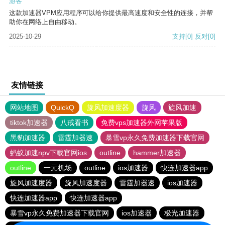
游客
这款加速器VPM应用程序可以给你提供最高速度和安全性的连接，并帮
助你在网络上自由移动。
2025-10-29
支持
[0]
反对
[0]
友情链接
网站地图
QuickQ
旋风加速度器
旋风
旋风加速
tiktok加速器
八戒看书
免费vps加速器外网苹果版
黑豹加速器
雷霆加器速
暴雪vp永久免费加速器下载官网
蚂蚁加速npv下载官网ios
outline
hammer加速器
outline
一元机场
outline
ios加速器
快连加速器app
旋风加速度器
旋风加速度器
雷霆加器速
ios加速器
快连加速器app
快连加速器app
暴雪vp永久免费加速器下载官网
ios加速器
极光加速器