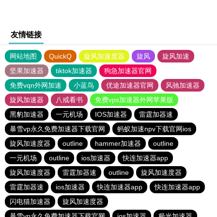
友情链接
网站地图
QuickQ
旋风加速度器
旋风
旋风加速
坚果加速器
tiktok加速器
狗急加速器官网
免费vqn外网加速
小蓝鸟
优途加速器官网
风驰加速器
旋风加速器
八戒看书
免费vps加速器外网苹果版
黑豹加速器
一元机场
IOS加速器
雷霆加器速
暴雪vp永久免费加速器下载官网
蚂蚁加速npv下载官网ios
旋风加速度器
outline
hammer加速器
outline
一元机场
outline
ios加速器
快连加速器app
旋风加速度器
雷霆加器速
outline
旋风加速度器
雷霆加器速
ios加速器
快连加速器app
快连加速器app
闪电猫加速器
旋风加速度器
暴雪vp永久免费加速器下载官网
ios加速器
极光加速器