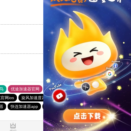
支持
[0]
反对
[0]
支持
[0]
反对
[0]
鸟
优途加速器官网
风驰加速器
旋风加速器
八戒看书
官网ios
旋风加速度器
outline
hammer加速器
outline
速器
快连加速器app
快连加速器app
闪电猫加速器