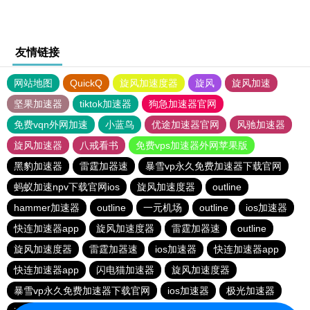
友情链接
网站地图
QuickQ
旋风加速度器
旋风
旋风加速
坚果加速器
tiktok加速器
狗急加速器官网
免费vqn外网加速
小蓝鸟
优途加速器官网
风驰加速器
旋风加速器
八戒看书
免费vps加速器外网苹果版
黑豹加速器
雷霆加器速
暴雪vp永久免费加速器下载官网
蚂蚁加速npv下载官网ios
旋风加速度器
outline
hammer加速器
outline
一元机场
outline
ios加速器
快连加速器app
旋风加速度器
雷霆加器速
outline
旋风加速度器
雷霆加器速
ios加速器
快连加速器app
快连加速器app
闪电猫加速器
旋风加速度器
暴雪vp永久免费加速器下载官网
ios加速器
极光加速器