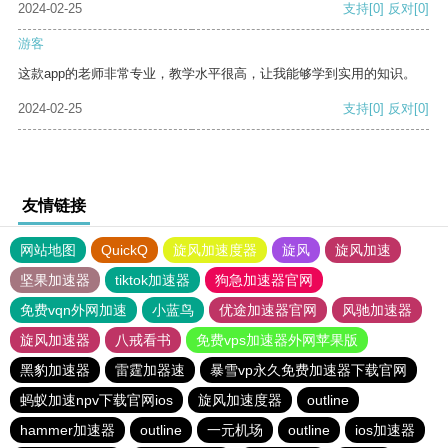
2024-02-25
支持
[0]
反对
[0]
游客
这款app的老师非常专业，教学水平很高，让我能够学到实用的知识。
2024-02-25
支持
[0]
反对
[0]
友情链接
网站地图
QuickQ
旋风加速度器
旋风
旋风加速
坚果加速器
tiktok加速器
狗急加速器官网
免费vqn外网加速
小蓝鸟
优途加速器官网
风驰加速器
旋风加速器
八戒看书
免费vps加速器外网苹果版
黑豹加速器
雷霆加器速
暴雪vp永久免费加速器下载官网
蚂蚁加速npv下载官网ios
旋风加速度器
outline
hammer加速器
outline
一元机场
outline
ios加速器