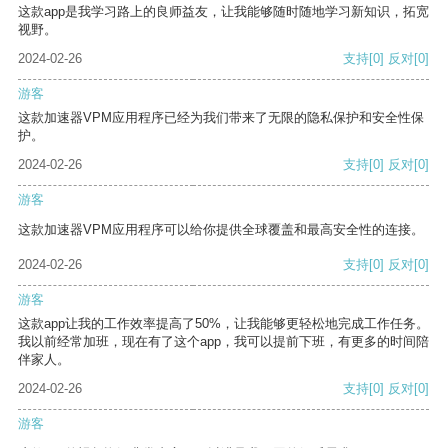
这款app是我学习路上的良师益友，让我能够随时随地学习新知识，拓宽
视野。
2024-02-26
支持
[0]
反对
[0]
游客
这款加速器VPM应用程序已经为我们带来了无限的隐私保护和安全性保
护。
2024-02-26
支持
[0]
反对
[0]
游客
这款加速器VPM应用程序可以给你提供全球覆盖和最高安全性的连接。
2024-02-26
支持
[0]
反对
[0]
游客
这款app让我的工作效率提高了50%，让我能够更轻松地完成工作任务。
我以前经常加班，现在有了这个app，我可以提前下班，有更多的时间陪
伴家人。
2024-02-26
支持
[0]
反对
[0]
游客