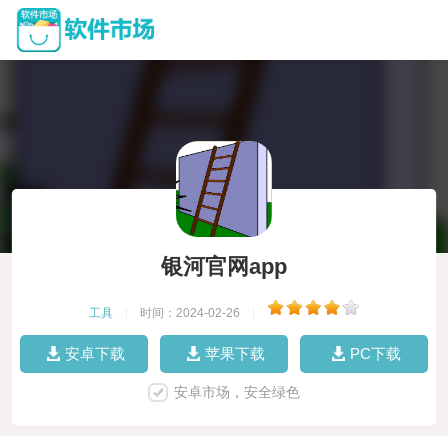
银河官网app
工具
|
时间：2024-02-26
|
安卓下载
苹果下载
PC下载
安卓市场，安全绿色