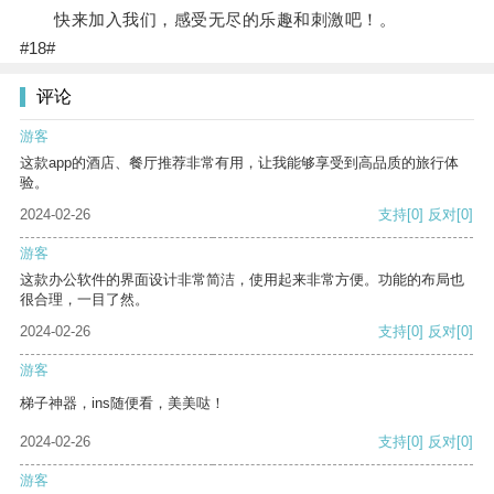
快来加入我们，感受无尽的乐趣和刺激吧！。
#18#
评论
游客
这款app的酒店、餐厅推荐非常有用，让我能够享受到高品质的旅行体
验。
2024-02-26
支持
[0]
反对
[0]
游客
这款办公软件的界面设计非常简洁，使用起来非常方便。功能的布局也
很合理，一目了然。
2024-02-26
支持
[0]
反对
[0]
游客
梯子神器，ins随便看，美美哒！
2024-02-26
支持
[0]
反对
[0]
游客