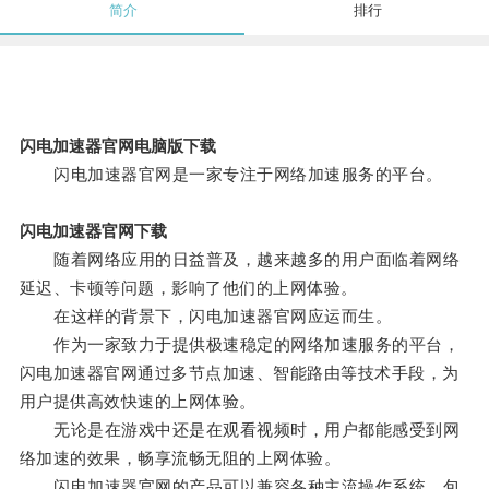
简介
排行
闪电加速器官网电脑版下载
闪电加速器官网是一家专注于网络加速服务的平台。
闪电加速器官网下载
随着网络应用的日益普及，越来越多的用户面临着网络
延迟、卡顿等问题，影响了他们的上网体验。
在这样的背景下，闪电加速器官网应运而生。
作为一家致力于提供极速稳定的网络加速服务的平台，
闪电加速器官网通过多节点加速、智能路由等技术手段，为
用户提供高效快速的上网体验。
无论是在游戏中还是在观看视频时，用户都能感受到网
络加速的效果，畅享流畅无阻的上网体验。
闪电加速器官网的产品可以兼容各种主流操作系统，包