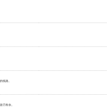
。
区的线路。
中游刃有余。