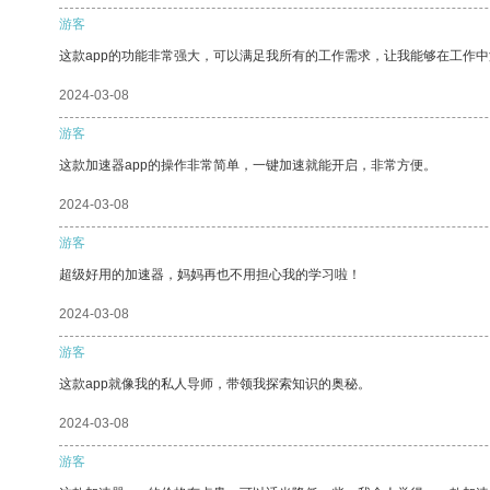
游客
这款app的功能非常强大，可以满足我所有的工作需求，让我能够在工作
2024-03-08
游客
这款加速器app的操作非常简单，一键加速就能开启，非常方便。
2024-03-08
游客
超级好用的加速器，妈妈再也不用担心我的学习啦！
2024-03-08
游客
这款app就像我的私人导师，带领我探索知识的奥秘。
2024-03-08
游客