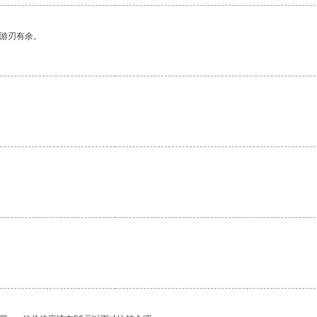
中游刃有余。