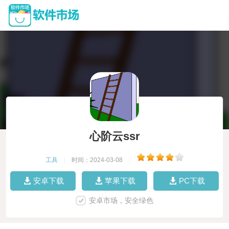
心阶云ssr
工具
|
时间：2024-03-08
|
安卓下载
苹果下载
PC下载
安卓市场，安全绿色