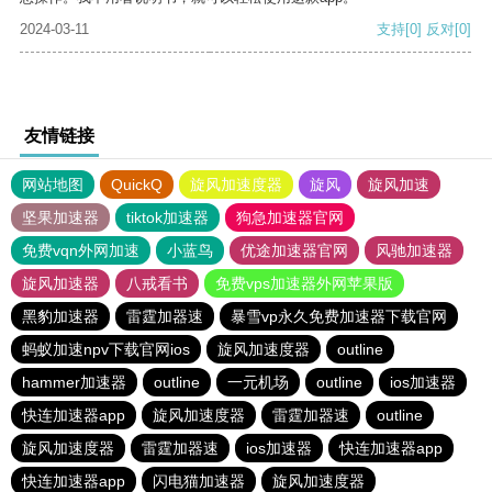
2024-03-11
支持
[0]
反对
[0]
友情链接
网站地图
QuickQ
旋风加速度器
旋风
旋风加速
坚果加速器
tiktok加速器
狗急加速器官网
免费vqn外网加速
小蓝鸟
优途加速器官网
风驰加速器
旋风加速器
八戒看书
免费vps加速器外网苹果版
黑豹加速器
雷霆加器速
暴雪vp永久免费加速器下载官网
蚂蚁加速npv下载官网ios
旋风加速度器
outline
hammer加速器
outline
一元机场
outline
ios加速器
快连加速器app
旋风加速度器
雷霆加器速
outline
旋风加速度器
雷霆加器速
ios加速器
快连加速器app
快连加速器app
闪电猫加速器
旋风加速度器