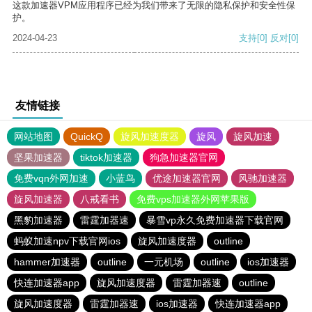
这款加速器VPM应用程序已经为我们带来了无限的隐私保护和安全性保
护。
2024-04-23
支持
[0]
反对
[0]
友情链接
网站地图
QuickQ
旋风加速度器
旋风
旋风加速
坚果加速器
tiktok加速器
狗急加速器官网
免费vqn外网加速
小蓝鸟
优途加速器官网
风驰加速器
旋风加速器
八戒看书
免费vps加速器外网苹果版
黑豹加速器
雷霆加器速
暴雪vp永久免费加速器下载官网
蚂蚁加速npv下载官网ios
旋风加速度器
outline
hammer加速器
outline
一元机场
outline
ios加速器
快连加速器app
旋风加速度器
雷霆加器速
outline
旋风加速度器
雷霆加器速
ios加速器
快连加速器app