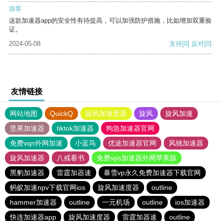
游客
这款加速器app的安全性有待提高，可以加强防护措施，比如增加双重验
证。
2024-05-08
支持
[0]
反对
[0]
友情链接
网站地图
QuickQ
旋风加速度器
旋风
旋风加速
坚果加速器
tiktok加速器
狗急加速器官网
免费vqn外网加速
小蓝鸟
优途加速器官网
风驰加速器
旋风加速器
八戒看书
免费vps加速器外网苹果版
黑豹加速器
雷霆加器速
暴雪vp永久免费加速器下载官网
蚂蚁加速npv下载官网ios
旋风加速度器
outline
hammer加速器
outline
一元机场
outline
ios加速器
快连加速器app
旋风加速度器
雷霆加器速
outline