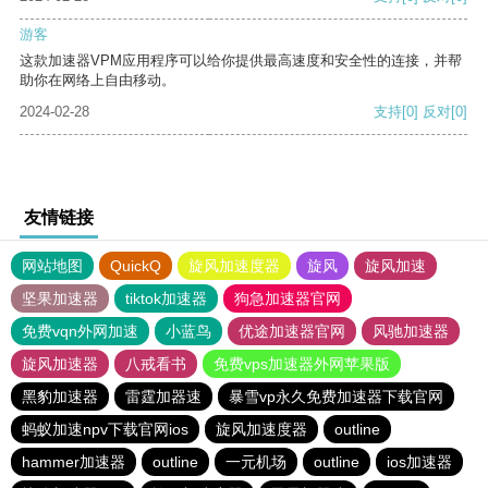
游客
这款加速器VPM应用程序可以给你提供最高速度和安全性的连接，并帮
助你在网络上自由移动。
2024-02-28
支持
[0]
反对
[0]
友情链接
网站地图
QuickQ
旋风加速度器
旋风
旋风加速
坚果加速器
tiktok加速器
狗急加速器官网
免费vqn外网加速
小蓝鸟
优途加速器官网
风驰加速器
旋风加速器
八戒看书
免费vps加速器外网苹果版
黑豹加速器
雷霆加器速
暴雪vp永久免费加速器下载官网
蚂蚁加速npv下载官网ios
旋风加速度器
outline
hammer加速器
outline
一元机场
outline
ios加速器