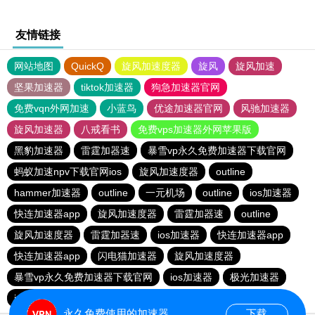
友情链接
网站地图
QuickQ
旋风加速度器
旋风
旋风加速
坚果加速器
tiktok加速器
狗急加速器官网
免费vqn外网加速
小蓝鸟
优途加速器官网
风驰加速器
旋风加速器
八戒看书
免费vps加速器外网苹果版
黑豹加速器
雷霆加器速
暴雪vp永久免费加速器下载官网
蚂蚁加速npv下载官网ios
旋风加速度器
outline
hammer加速器
outline
一元机场
outline
ios加速器
快连加速器app
旋风加速度器
雷霆加器速
outline
旋风加速度器
雷霆加器速
ios加速器
快连加速器app
快连加速器app
闪电猫加速器
旋风加速度器
暴雪vp永久免费加速器下载官网
ios加速器
极光加速器
ios加速器
快连加速器app
雷霆加器速
黑洞加速
永久免费使用的加速器
下载