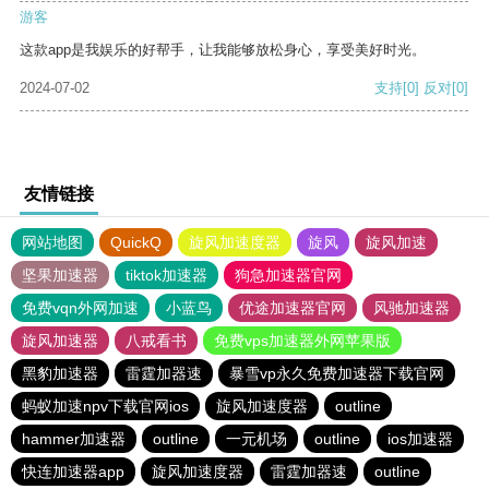
游客
这款app是我娱乐的好帮手，让我能够放松身心，享受美好时光。
2024-07-02
支持
[0]
反对
[0]
友情链接
网站地图
QuickQ
旋风加速度器
旋风
旋风加速
坚果加速器
tiktok加速器
狗急加速器官网
免费vqn外网加速
小蓝鸟
优途加速器官网
风驰加速器
旋风加速器
八戒看书
免费vps加速器外网苹果版
黑豹加速器
雷霆加器速
暴雪vp永久免费加速器下载官网
蚂蚁加速npv下载官网ios
旋风加速度器
outline
hammer加速器
outline
一元机场
outline
ios加速器
快连加速器app
旋风加速度器
雷霆加器速
outline