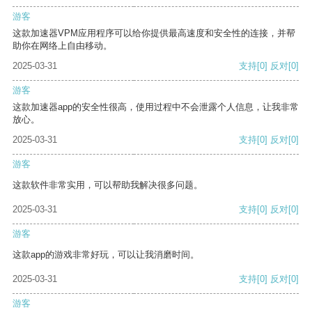
游客
这款加速器VPM应用程序可以给你提供最高速度和安全性的连接，并帮
助你在网络上自由移动。
2025-03-31
支持
[0]
反对
[0]
游客
这款加速器app的安全性很高，使用过程中不会泄露个人信息，让我非常
放心。
2025-03-31
支持
[0]
反对
[0]
游客
这款软件非常实用，可以帮助我解决很多问题。
2025-03-31
支持
[0]
反对
[0]
游客
这款app的游戏非常好玩，可以让我消磨时间。
2025-03-31
支持
[0]
反对
[0]
游客