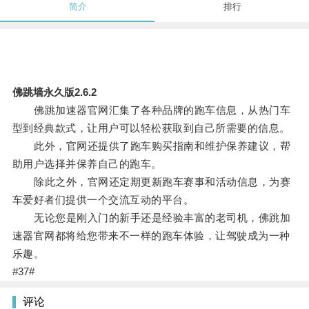
简介
排行
佛跳墙永久版2.6.2
佛跳加速器官网汇集了各种品牌的跑车信息，从热门车
型到经典款式，让用户可以轻松获取到自己所需要的信息。
此外，官网还提供了跑车购买指南和维护保养建议，帮
助用户选择并保养自己的跑车。
除此之外，官网还定期更新跑车赛事和活动信息，为赛
车爱好者们提供一个交流互动的平台。
无论您是刚入门的新手还是经验丰富的老司机，佛跳加
速器官网都将给您带来不一样的跑车体验，让驾驶成为一种
乐趣。
#37#
评论