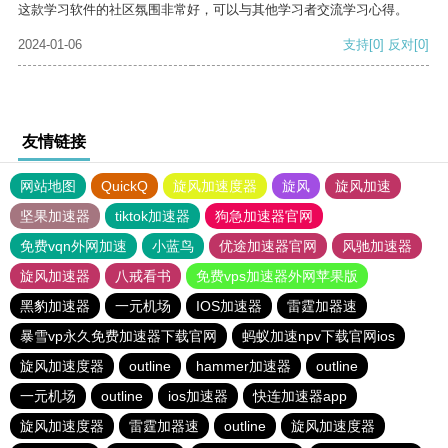
这款学习软件的社区氛围非常好，可以与其他学习者交流学习心得。
2024-01-06
支持
[0]
反对
[0]
友情链接
网站地图
QuickQ
旋风加速度器
旋风
旋风加速
坚果加速器
tiktok加速器
狗急加速器官网
免费vqn外网加速
小蓝鸟
优途加速器官网
风驰加速器
旋风加速器
八戒看书
免费vps加速器外网苹果版
黑豹加速器
一元机场
IOS加速器
雷霆加器速
暴雪vp永久免费加速器下载官网
蚂蚁加速npv下载官网ios
旋风加速度器
outline
hammer加速器
outline
一元机场
outline
ios加速器
快连加速器app
旋风加速度器
雷霆加器速
outline
旋风加速度器