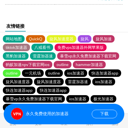
友情链接
网站地图
QuickQ
旋风加速度器
旋风
旋风加速
tiktok加速器
八戒看书
免费vps加速器外网苹果版
黑豹加速器
雷霆加器速
暴雪vp永久免费加速器下载官网
蚂蚁加速npv下载官网ios
outline
hammer加速器
outline
一元机场
outline
ios加速器
快连加速器app
旋风加速度器
旋风加速度器
雷霆加器速
ios加速器
快连加速器app
快连加速器app
暴雪vp永久免费加速器下载官网
ios加速器
极光加速器
ios加速器
快连加速器app
雷霆加器速
黑洞加速
永久免费使用的加速器
下载
0.029224s
首页
安卓
苹果
排行
推荐