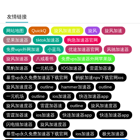
友情链接
网站地图
QuickQ
旋风加速度器
旋风
旋风加速
坚果加速器
tiktok加速器
狗急加速器官网
免费vqn外网加速
小蓝鸟
优途加速器官网
风驰加速器
旋风加速器
八戒看书
免费vps加速器外网苹果版
黑豹加速器
一元机场
IOS加速器
雷霆加器速
暴雪vp永久免费加速器下载官网
蚂蚁加速npv下载官网ios
旋风加速度器
outline
hammer加速器
outline
一元机场
outline
ios加速器
快连加速器app
旋风加速度器
雷霆加器速
outline
旋风加速度器
雷霆加器速
ios加速器
快连加速器app
快连加速器app
闪电猫加速器
旋风加速度器
暴雪vp永久免费加速器下载官网
ios加速器
极光加速器