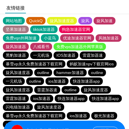
友情链接
网站地图
QuickQ
旋风加速度器
旋风
旋风加速
坚果加速器
tiktok加速器
狗急加速器官网
免费vqn外网加速
小蓝鸟
优途加速器官网
风驰加速器
旋风加速器
八戒看书
免费vps加速器外网苹果版
黑豹加速器
一元机场
IOS加速器
雷霆加器速
暴雪vp永久免费加速器下载官网
蚂蚁加速npv下载官网ios
旋风加速度器
outline
hammer加速器
outline
一元机场
outline
ios加速器
快连加速器app
旋风加速度器
雷霆加器速
outline
旋风加速度器
雷霆加器速
ios加速器
快连加速器app
快连加速器app
闪电猫加速器
旋风加速度器
暴雪vp永久免费加速器下载官网
ios加速器
极光加速器
ios加速器
快连加速器app
雷霆加器速
黑洞加速