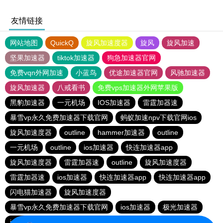
友情链接
网站地图
QuickQ
旋风加速度器
旋风
旋风加速
坚果加速器
tiktok加速器
狗急加速器官网
免费vqn外网加速
小蓝鸟
优途加速器官网
风驰加速器
旋风加速器
八戒看书
免费vps加速器外网苹果版
黑豹加速器
一元机场
IOS加速器
雷霆加器速
暴雪vp永久免费加速器下载官网
蚂蚁加速npv下载官网ios
旋风加速度器
outline
hammer加速器
outline
一元机场
outline
ios加速器
快连加速器app
旋风加速度器
雷霆加器速
outline
旋风加速度器
雷霆加器速
ios加速器
快连加速器app
快连加速器app
闪电猫加速器
旋风加速度器
暴雪vp永久免费加速器下载官网
ios加速器
极光加速器
ios加速器
快连加速器app
雷霆加器速
黑洞加速