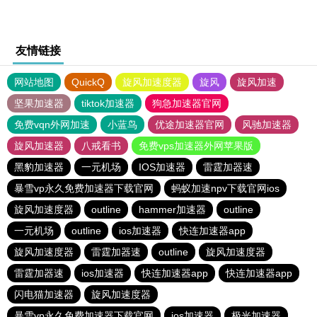
友情链接
网站地图
QuickQ
旋风加速度器
旋风
旋风加速
坚果加速器
tiktok加速器
狗急加速器官网
免费vqn外网加速
小蓝鸟
优途加速器官网
风驰加速器
旋风加速器
八戒看书
免费vps加速器外网苹果版
黑豹加速器
一元机场
IOS加速器
雷霆加器速
暴雪vp永久免费加速器下载官网
蚂蚁加速npv下载官网ios
旋风加速度器
outline
hammer加速器
outline
一元机场
outline
ios加速器
快连加速器app
旋风加速度器
雷霆加器速
outline
旋风加速度器
雷霆加器速
ios加速器
快连加速器app
快连加速器app
闪电猫加速器
旋风加速度器
暴雪vp永久免费加速器下载官网
ios加速器
极光加速器