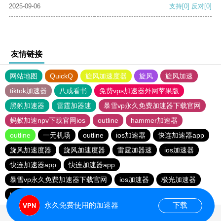
2025-09-06
支持
[0]
反对
[0]
友情链接
网站地图
QuickQ
旋风加速度器
旋风
旋风加速
tiktok加速器
八戒看书
免费vps加速器外网苹果版
黑豹加速器
雷霆加器速
暴雪vp永久免费加速器下载官网
蚂蚁加速npv下载官网ios
outline
hammer加速器
outline
一元机场
outline
ios加速器
快连加速器app
旋风加速度器
旋风加速度器
雷霆加器速
ios加速器
快连加速器app
快连加速器app
暴雪vp永久免费加速器下载官网
ios加速器
极光加速器
ios加速器
快连加速器app
雷霆加器速
黑洞加速
永久免费使用的加速器
下载