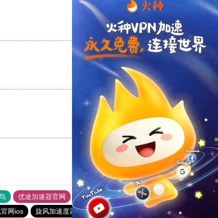
支持
[0]
反对
[0]
支持
[0]
反对
[0]
支持
[0]
反对
[0]
鸟
优途加速器官网
风驰加速器
旋风加速器
八戒看书
官网ios
旋风加速度器
outline
hammer加速器
outline