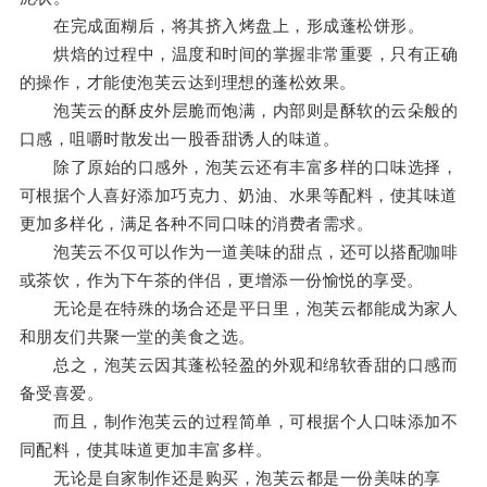
在完成面糊后，将其挤入烤盘上，形成蓬松饼形。
烘焙的过程中，温度和时间的掌握非常重要，只有正确
的操作，才能使泡芙云达到理想的蓬松效果。
泡芙云的酥皮外层脆而饱满，内部则是酥软的云朵般的
口感，咀嚼时散发出一股香甜诱人的味道。
除了原始的口感外，泡芙云还有丰富多样的口味选择，
可根据个人喜好添加巧克力、奶油、水果等配料，使其味道
更加多样化，满足各种不同口味的消费者需求。
泡芙云不仅可以作为一道美味的甜点，还可以搭配咖啡
或茶饮，作为下午茶的伴侣，更增添一份愉悦的享受。
无论是在特殊的场合还是平日里，泡芙云都能成为家人
和朋友们共聚一堂的美食之选。
总之，泡芙云因其蓬松轻盈的外观和绵软香甜的口感而
备受喜爱。
而且，制作泡芙云的过程简单，可根据个人口味添加不
同配料，使其味道更加丰富多样。
无论是自家制作还是购买，泡芙云都是一份美味的享