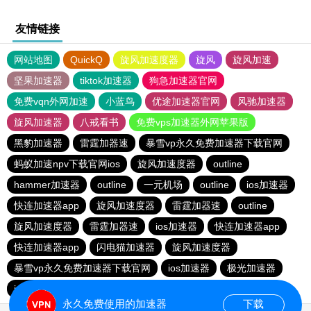
友情链接
网站地图
QuickQ
旋风加速度器
旋风
旋风加速
坚果加速器
tiktok加速器
狗急加速器官网
免费vqn外网加速
小蓝鸟
优途加速器官网
风驰加速器
旋风加速器
八戒看书
免费vps加速器外网苹果版
黑豹加速器
雷霆加器速
暴雪vp永久免费加速器下载官网
蚂蚁加速npv下载官网ios
旋风加速度器
outline
hammer加速器
outline
一元机场
outline
ios加速器
快连加速器app
旋风加速度器
雷霆加器速
outline
旋风加速度器
雷霆加器速
ios加速器
快连加速器app
快连加速器app
闪电猫加速器
旋风加速度器
暴雪vp永久免费加速器下载官网
ios加速器
极光加速器
ios加速器
快连加速器app
雷霆加器速
黑洞加速
永久免费使用的加速器
下载