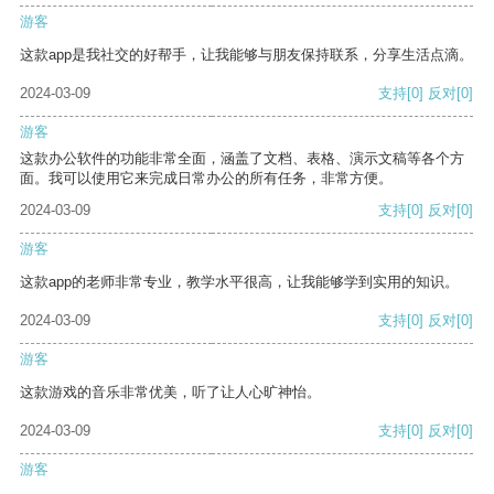
游客
这款app是我社交的好帮手，让我能够与朋友保持联系，分享生活点滴。
2024-03-09
支持
[0]
反对
[0]
游客
这款办公软件的功能非常全面，涵盖了文档、表格、演示文稿等各个方
面。我可以使用它来完成日常办公的所有任务，非常方便。
2024-03-09
支持
[0]
反对
[0]
游客
这款app的老师非常专业，教学水平很高，让我能够学到实用的知识。
2024-03-09
支持
[0]
反对
[0]
游客
这款游戏的音乐非常优美，听了让人心旷神怡。
2024-03-09
支持
[0]
反对
[0]
游客