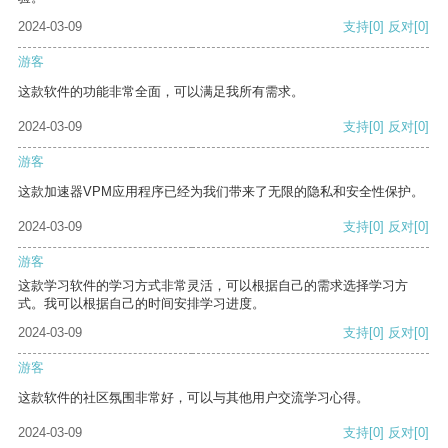
2024-03-09
支持
[0]
反对
[0]
游客
这款软件的功能非常全面，可以满足我所有需求。
2024-03-09
支持
[0]
反对
[0]
游客
这款加速器VPM应用程序已经为我们带来了无限的隐私和安全性保护。
2024-03-09
支持
[0]
反对
[0]
游客
这款学习软件的学习方式非常灵活，可以根据自己的需求选择学习方
式。我可以根据自己的时间安排学习进度。
2024-03-09
支持
[0]
反对
[0]
游客
这款软件的社区氛围非常好，可以与其他用户交流学习心得。
2024-03-09
支持
[0]
反对
[0]