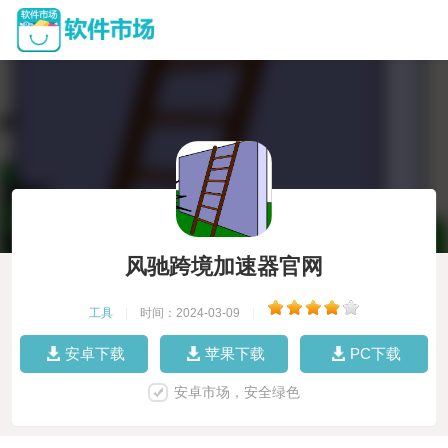
风驰跨境加速器官网
工具
|
时间：2024-03-09
|
安卓下载
苹果下载
PC下载
安卓市场，安全绿色