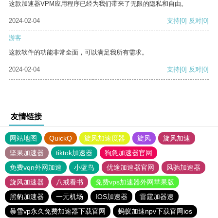
这款加速器VPM应用程序已经为我们带来了无限的隐私和自由。
2024-02-04
支持
[0]
反对
[0]
游客
这款软件的功能非常全面，可以满足我所有需求。
2024-02-04
支持
[0]
反对
[0]
友情链接
网站地图
QuickQ
旋风加速度器
旋风
旋风加速
坚果加速器
tiktok加速器
狗急加速器官网
免费vqn外网加速
小蓝鸟
优途加速器官网
风驰加速器
旋风加速器
八戒看书
免费vps加速器外网苹果版
黑豹加速器
一元机场
IOS加速器
雷霆加器速
暴雪vp永久免费加速器下载官网
蚂蚁加速npv下载官网ios